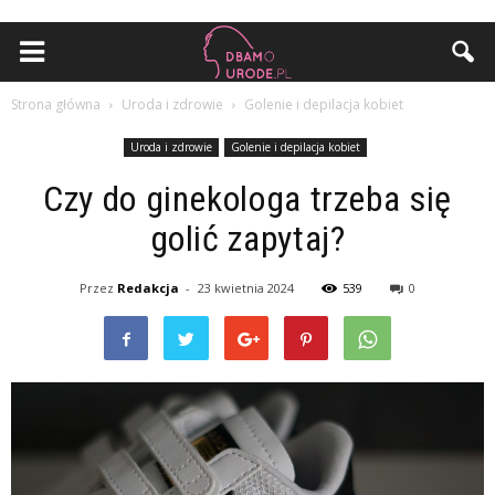
Strona główna
Uroda i zdrowie
Golenie i depilacja kobiet
Uroda i zdrowie
Golenie i depilacja kobiet
Czy do ginekologa trzeba się
golić zapytaj?
Przez
Redakcja
-
23 kwietnia 2024
539
0