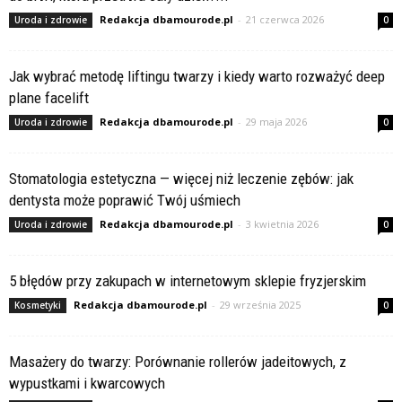
Redakcja dbamourode.pl
-
21 czerwca 2026
Uroda i zdrowie
0
Jak wybrać metodę liftingu twarzy i kiedy warto rozważyć deep
plane facelift
Redakcja dbamourode.pl
-
29 maja 2026
Uroda i zdrowie
0
Stomatologia estetyczna — więcej niż leczenie zębów: jak
dentysta może poprawić Twój uśmiech
Redakcja dbamourode.pl
-
3 kwietnia 2026
Uroda i zdrowie
0
5 błędów przy zakupach w internetowym sklepie fryzjerskim
Redakcja dbamourode.pl
-
29 września 2025
Kosmetyki
0
Masażery do twarzy: Porównanie rollerów jadeitowych, z
wypustkami i kwarcowych