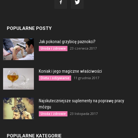
POPULARNE POSTY
Jak pokonać grzybicę paznokci?
23 czerwca 2017
Uroda i zdrowie
Koniak i jego magiczne właściwości
11 grudnia 2017
Dieta i odżywianie
Najskuteczniejsze suplementy na poprawę pracy
mózgu
23 listopada 2017
Uroda i zdrowie
POPULARNE KATEGORIE