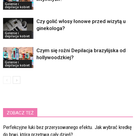
Golenie i
depilacja kobiet
Czy golić włosy łonowe przed wizytą u
ginekologa?
Golenie i
depilacja kobiet
Czym się rożni Depilacja brazylijska od
hollywoodzkiej?
Golenie i
depilacja kobiet
ZOBACZ TEŻ
Perfekcyjne łuki bez przerysowanego efektu. Jak wybrać kredkę
do brwi, która przetrwa cały dzień?...