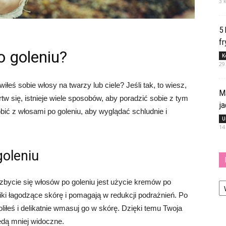
3 
5
fr
o goleniu?
K
29
iłeś sobie włosy na twarzy lub ciele? Jeśli tak, to wiesz,
M
rtw się, istnieje wiele sposobów, aby poradzić sobie z tym
j
bić z włosami po goleniu, aby wyglądać schludnie i
U
14
goleniu
Ka
bycie się włosów po goleniu jest użycie kremów po
niki łagodzące skórę i pomagają w redukcji podrażnień. Po
liłeś i delikatnie wmasuj go w skórę. Dzięki temu Twoja
ędą mniej widoczne.