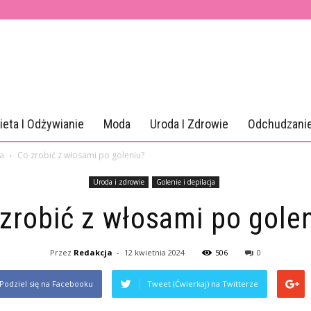
ieta I Odżywianie
Moda
Uroda I Zdrowie
Odchudzani
ja
Co zrobić z włosami po goleniu?
Uroda i zdrowie
Golenie i depilacja
zrobić z włosami po gole
Przez
Redakcja
-
12 kwietnia 2024
506
0
Podziel się na Facebooku
Tweet (Ćwierkaj) na Twitterze