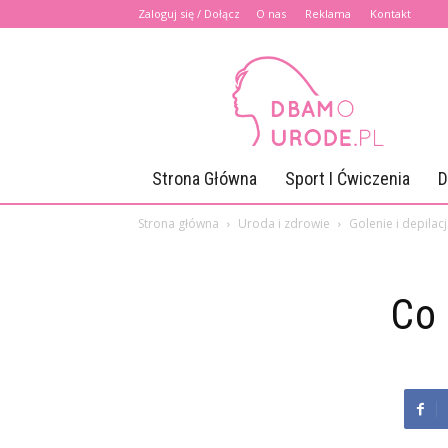
Zaloguj się / Dołącz
O nas
Reklama
Kontakt
Dbamourode.pl
Strona Główna
Sport I Ćwiczenia
D
Strona główna
Uroda i zdrowie
Golenie i depilac
Co 