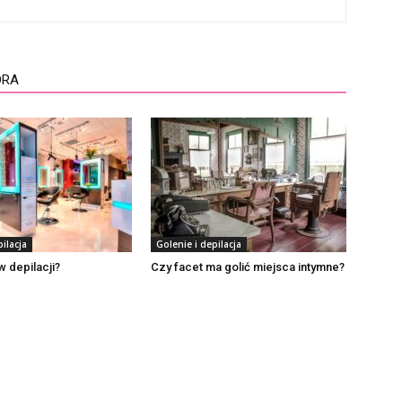
ORA
ilacja
Golenie i depilacja
w depilacji?
Czy facet ma golić miejsca intymne?