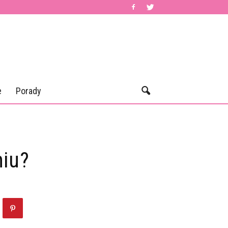
e
Porady
niu?