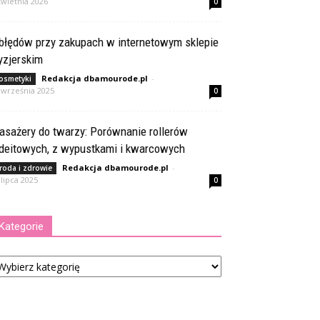
kwietnia 2026
0
 błędów przy zakupach w internetowym sklepie
yzjerskim
Redakcja dbamourode.pl
-
osmetyki
 września 2025
0
asażery do twarzy: Porównanie rollerów
adeitowych, z wypustkami i kwarcowych
Redakcja dbamourode.pl
-
roda i zdrowie
 lipca 2025
0
Kategorie
tegorie