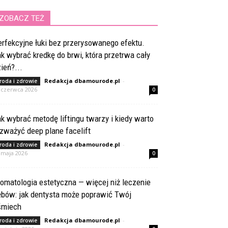
ZOBACZ TEŻ
rfekcyjne łuki bez przerysowanego efektu.
k wybrać kredkę do brwi, która przetrwa cały
ień?...
Redakcja dbamourode.pl
-
roda i zdrowie
 czerwca 2026
0
k wybrać metodę liftingu twarzy i kiedy warto
zważyć deep plane facelift
Redakcja dbamourode.pl
-
roda i zdrowie
 maja 2026
0
omatologia estetyczna — więcej niż leczenie
ębów: jak dentysta może poprawić Twój
śmiech
Redakcja dbamourode.pl
-
roda i zdrowie