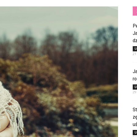
Pe
Ja
dz
U
21
Ja
ro
U
29
St
z
u
U