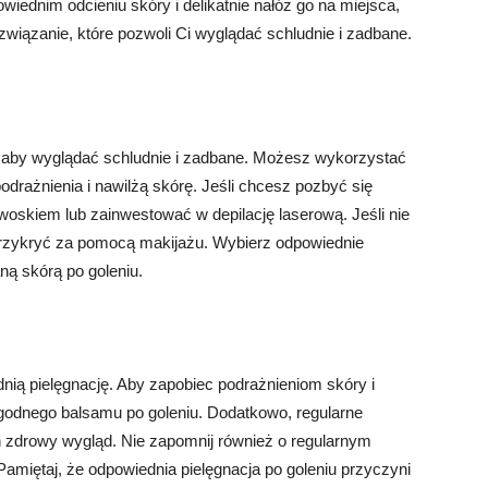
wiednim odcieniu skóry i delikatnie nałóż go na miejsca,
związanie, które pozwoli Ci wyglądać schludnie i zadbane.
y, aby wyglądać schludnie i zadbane. Możesz wykorzystać
odrażnienia i nawilżą skórę. Jeśli chcesz pozbyć się
woskiem lub zainwestować w depilację laserową. Jeśli nie
rzykryć za pomocą makijażu. Wybierz odpowiednie
aną skórą po goleniu.
nią pielęgnację. Aby zapobiec podrażnieniom skóry i
agodnego balsamu po goleniu. Dodatkowo, regularne
h zdrowy wygląd. Nie zapomnij również o regularnym
 Pamiętaj, że odpowiednia pielęgnacja po goleniu przyczyni