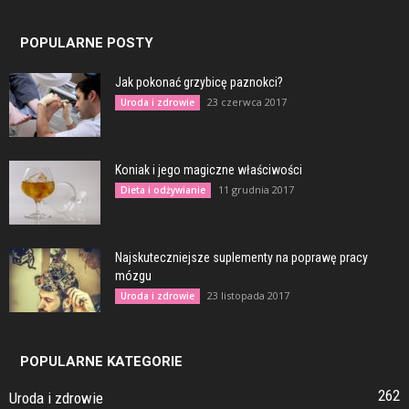
POPULARNE POSTY
Jak pokonać grzybicę paznokci?
23 czerwca 2017
Uroda i zdrowie
Koniak i jego magiczne właściwości
11 grudnia 2017
Dieta i odżywianie
Najskuteczniejsze suplementy na poprawę pracy
mózgu
23 listopada 2017
Uroda i zdrowie
POPULARNE KATEGORIE
262
Uroda i zdrowie