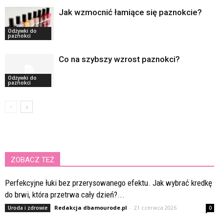
Jak wzmocnić łamiące się paznokcie?
Odżywki do
paznokci
Co na szybszy wzrost paznokci?
Odżywki do
paznokci
ZOBACZ TEŻ
Perfekcyjne łuki bez przerysowanego efektu. Jak wybrać kredkę
do brwi, która przetrwa cały dzień?...
Redakcja dbamourode.pl
-
21 czerwca 2026
Uroda i zdrowie
0