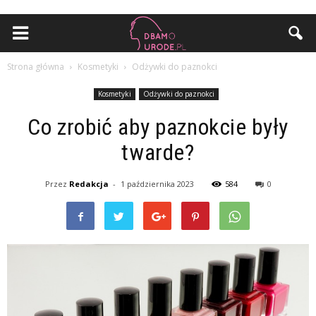
Strona główna
Kosmetyki
Odżywki do paznokci
Kosmetyki
Odżywki do paznokci
Co zrobić aby paznokcie były
twarde?
Przez
Redakcja
-
1 października 2023
584
0