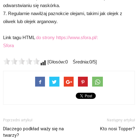
odwarstwianiu się naskórka.
7. Regularnie nawilżaj paznokcie olejami, takimi jak olejek z
oliwek lub olejek arganowy.
Link tagu HTML
do strony https://www.sfora.pl/:
Sfora
[Głosów:0 Średnia:0/5]
Poprzedni artykuł
Następny artykuł
Dlaczego podkład waży się na
Kto nosi Topper?
twarzy?