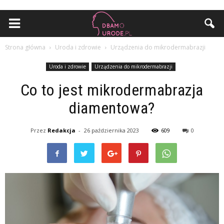
Strona główna
Uroda i zdrowie
Urządzenia do mikrodermabrazji
Uroda i zdrowie
Urządzenia do mikrodermabrazji
Co to jest mikrodermabrazja
diamentowa?
Przez
Redakcja
-
26 października 2023
609
0