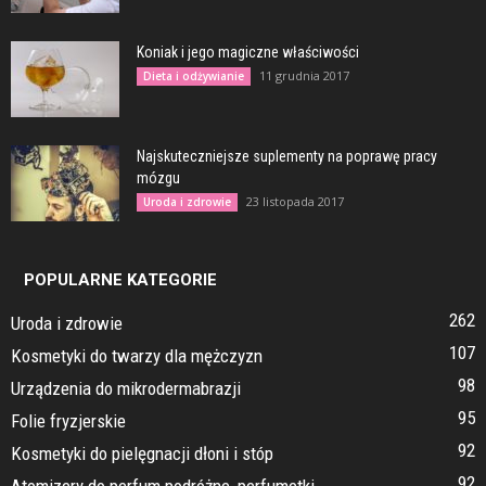
Koniak i jego magiczne właściwości
11 grudnia 2017
Dieta i odżywianie
Najskuteczniejsze suplementy na poprawę pracy
mózgu
23 listopada 2017
Uroda i zdrowie
POPULARNE KATEGORIE
262
Uroda i zdrowie
107
Kosmetyki do twarzy dla mężczyzn
98
Urządzenia do mikrodermabrazji
95
Folie fryzjerskie
92
Kosmetyki do pielęgnacji dłoni i stóp
92
Atomizery do perfum podróżne, perfumetki