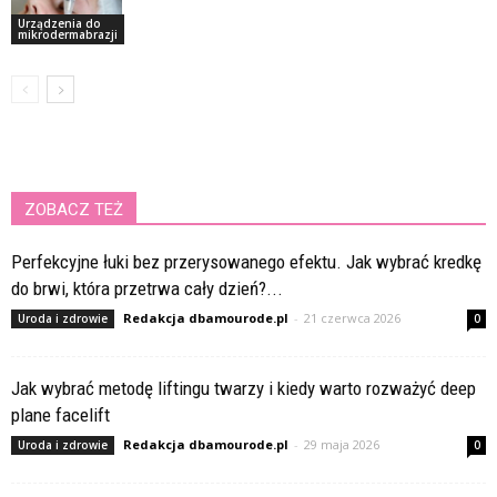
Urządzenia do
mikrodermabrazji
ZOBACZ TEŻ
Perfekcyjne łuki bez przerysowanego efektu. Jak wybrać kredkę
do brwi, która przetrwa cały dzień?...
Redakcja dbamourode.pl
-
21 czerwca 2026
Uroda i zdrowie
0
Jak wybrać metodę liftingu twarzy i kiedy warto rozważyć deep
plane facelift
Redakcja dbamourode.pl
-
29 maja 2026
Uroda i zdrowie
0