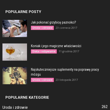
POPULARNE POSTY
Jak pokonać grzybicę paznokci?
23 czerwca 2017
Uroda i zdrowie
Koniak i jego magiczne właściwości
11 grudnia 2017
Dieta i odżywianie
Najskuteczniejsze suplementy na poprawę pracy
mózgu
23 listopada 2017
Uroda i zdrowie
POPULARNE KATEGORIE
262
Uroda i zdrowie