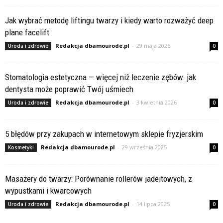
Jak wybrać metodę liftingu twarzy i kiedy warto rozważyć deep
plane facelift
Redakcja dbamourode.pl
-
29 maja 2026
Uroda i zdrowie
0
Stomatologia estetyczna — więcej niż leczenie zębów: jak
dentysta może poprawić Twój uśmiech
Redakcja dbamourode.pl
-
3 kwietnia 2026
Uroda i zdrowie
0
5 błędów przy zakupach w internetowym sklepie fryzjerskim
Redakcja dbamourode.pl
-
29 września 2025
Kosmetyki
0
Masażery do twarzy: Porównanie rollerów jadeitowych, z
wypustkami i kwarcowych
Redakcja dbamourode.pl
-
14 lipca 2025
Uroda i zdrowie
0