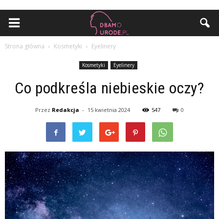
Strona główna
Kosmetyki
Eyelinery
Kosmetyki
Eyelinery
Co podkreśla niebieskie oczy?
Przez
Redakcja
-
15 kwietnia 2024
547
0