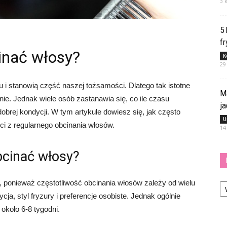
3 
5
fr
cinać włosy?
K
29
 stanowią część naszej tożsamości. Dlatego tak istotne
M
anie. Jednak wiele osób zastanawia się, co ile czasu
j
obrej kondycji. W tym artykule dowiesz się, jak często
U
ści z regularnego obcinania włosów.
14
bcinać włosy?
Ka
, ponieważ częstotliwość obcinania włosów zależy od wielu
cja, styl fryzury i preferencje osobiste. Jednak ogólnie
około 6-8 tygodni.