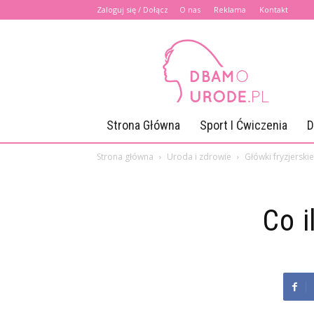
Zaloguj się / Dołącz
O nas
Reklama
Kontakt
Dbamourode.pl
Strona Główna
Sport I Ćwiczenia
D
Strona główna
Uroda i zdrowie
Główki fryzjerskie
Co i