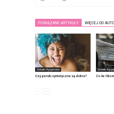
POWIĄZANE ARTYKUŁY
WIĘCEJ OD AUT
Główki fryzjerskie
Główki fryzje
Czy peruki syntetyczne są dobre?
Co ile Obci