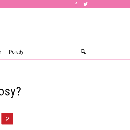
e
Porady
łosy?