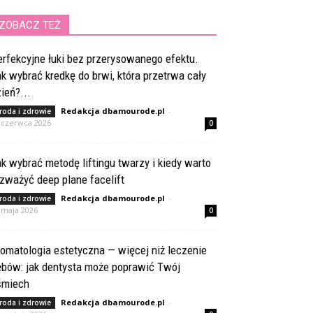
ZOBACZ TEŻ
rfekcyjne łuki bez przerysowanego efektu.
k wybrać kredkę do brwi, która przetrwa cały
ień?...
Redakcja dbamourode.pl
-
roda i zdrowie
 czerwca 2026
0
k wybrać metodę liftingu twarzy i kiedy warto
zważyć deep plane facelift
Redakcja dbamourode.pl
-
roda i zdrowie
 maja 2026
0
omatologia estetyczna — więcej niż leczenie
ębów: jak dentysta może poprawić Twój
śmiech
Redakcja dbamourode.pl
-
roda i zdrowie