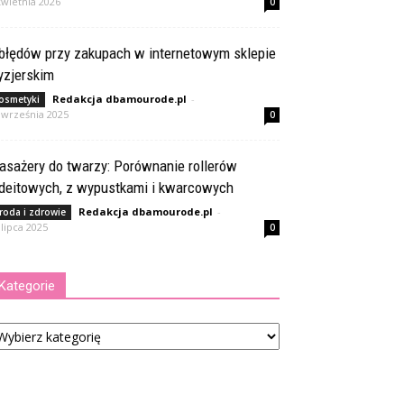
kwietnia 2026
0
 błędów przy zakupach w internetowym sklepie
yzjerskim
Redakcja dbamourode.pl
-
osmetyki
 września 2025
0
asażery do twarzy: Porównanie rollerów
adeitowych, z wypustkami i kwarcowych
Redakcja dbamourode.pl
-
roda i zdrowie
 lipca 2025
0
Kategorie
tegorie