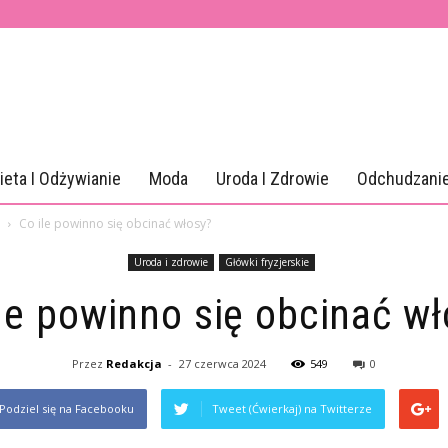
ieta I Odżywianie
Moda
Uroda I Zdrowie
Odchudzani
Co ile powinno się obcinać włosy?
Uroda i zdrowie
Główki fryzjerskie
le powinno się obcinać w
Przez
Redakcja
-
27 czerwca 2024
549
0
Podziel się na Facebooku
Tweet (Ćwierkaj) na Twitterze