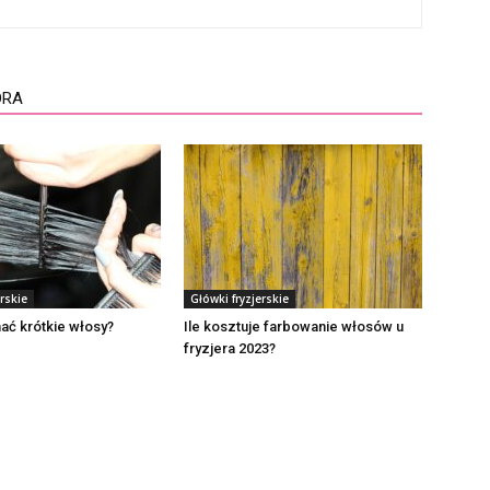
ORA
rskie
Główki fryzjerskie
nać krótkie włosy?
Ile kosztuje farbowanie włosów u
fryzjera 2023?