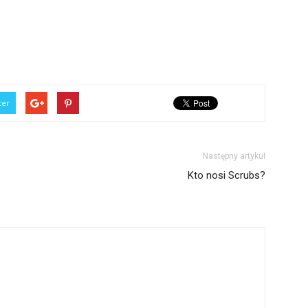
ter
Następny artykuł
Kto nosi Scrubs?