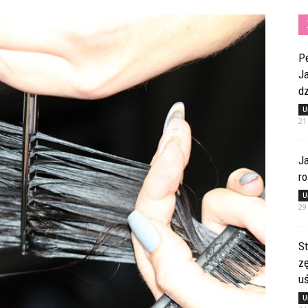
Pe
Ja
dz
U
21
Ja
ro
U
29
St
z
u
U