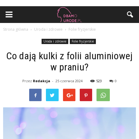
Strona główna
Uroda i zdrowie
Folie fryzjerskie
Uroda i zdrowie
Folie fryzjerskie
Co dają kulki z folii aluminiowej
w praniu?
Przez
Redakcja
-
25 czerwca 2024
523
0