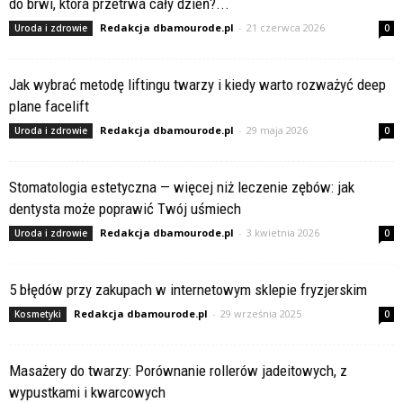
do brwi, która przetrwa cały dzień?...
Redakcja dbamourode.pl
-
21 czerwca 2026
Uroda i zdrowie
0
Jak wybrać metodę liftingu twarzy i kiedy warto rozważyć deep
plane facelift
Redakcja dbamourode.pl
-
29 maja 2026
Uroda i zdrowie
0
Stomatologia estetyczna — więcej niż leczenie zębów: jak
dentysta może poprawić Twój uśmiech
Redakcja dbamourode.pl
-
3 kwietnia 2026
Uroda i zdrowie
0
5 błędów przy zakupach w internetowym sklepie fryzjerskim
Redakcja dbamourode.pl
-
29 września 2025
Kosmetyki
0
Masażery do twarzy: Porównanie rollerów jadeitowych, z
wypustkami i kwarcowych