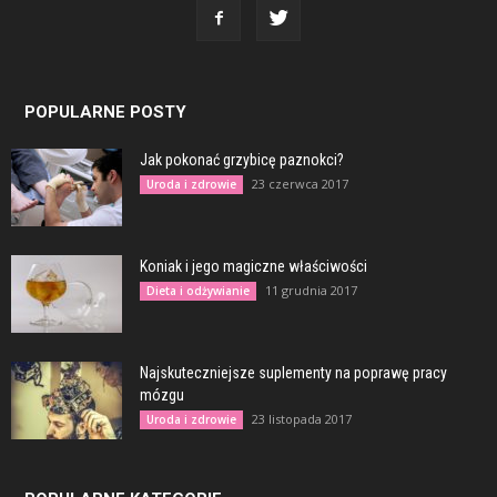
POPULARNE POSTY
Jak pokonać grzybicę paznokci?
23 czerwca 2017
Uroda i zdrowie
Koniak i jego magiczne właściwości
11 grudnia 2017
Dieta i odżywianie
Najskuteczniejsze suplementy na poprawę pracy
mózgu
23 listopada 2017
Uroda i zdrowie