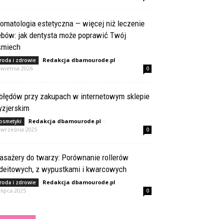
omatologia estetyczna — więcej niż leczenie
ębów: jak dentysta może poprawić Twój
śmiech
Redakcja dbamourode.pl
-
roda i zdrowie
kwietnia 2026
0
 błędów przy zakupach w internetowym sklepie
yzjerskim
Redakcja dbamourode.pl
-
osmetyki
 września 2025
0
asażery do twarzy: Porównanie rollerów
adeitowych, z wypustkami i kwarcowych
Redakcja dbamourode.pl
-
roda i zdrowie
 lipca 2025
0