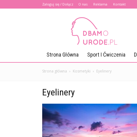
Zaloguj się / Dołącz
O nas
Reklama
Kontakt
Dbamourode.pl
Strona Główna
Sport I Ćwiczenia
D
Strona główna
Kosmetyki
Eyelinery
Eyelinery