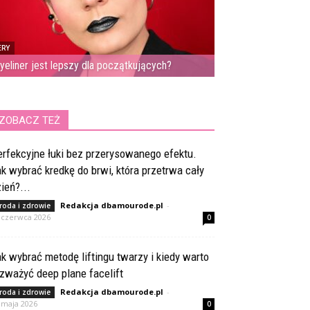
ERY
eyeliner jest lepszy dla początkujących?
ZOBACZ TEŻ
rfekcyjne łuki bez przerysowanego efektu.
k wybrać kredkę do brwi, która przetrwa cały
ień?...
Redakcja dbamourode.pl
-
roda i zdrowie
 czerwca 2026
0
k wybrać metodę liftingu twarzy i kiedy warto
zważyć deep plane facelift
Redakcja dbamourode.pl
-
roda i zdrowie
 maja 2026
0