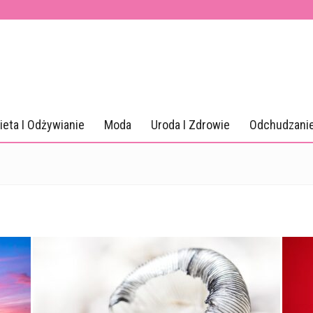
ieta I Odżywianie
Moda
Uroda I Zdrowie
Odchudzani