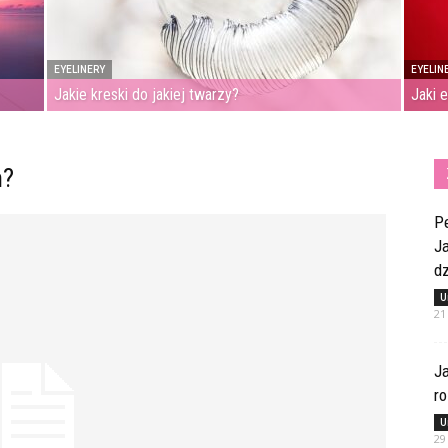
EYELINERY
EYELIN
Jakie kreski do jakiej twarzy?
Jaki 
m?
Pe
Ja
dz
U
21
Ja
ro
U
29