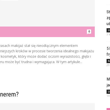
St
z
u
U
0
3 
 czasach makijaż stał się nieodłącznym elementem
5
żniejszych kroków w procesie tworzenia idealnego makijażu
fr
to kosmetyk, który może dodać oczom wyrazistości, głębi i
K
neru może być trudna i wymagająca. W tym artykule...
29
M
j
U
inerem?
14