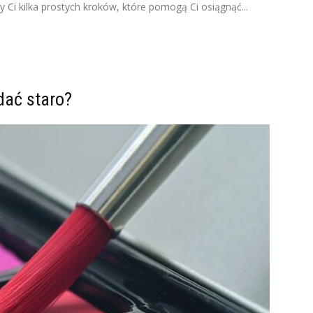
Ci kilka prostych kroków, które pomogą Ci osiągnąć...
dać staro?