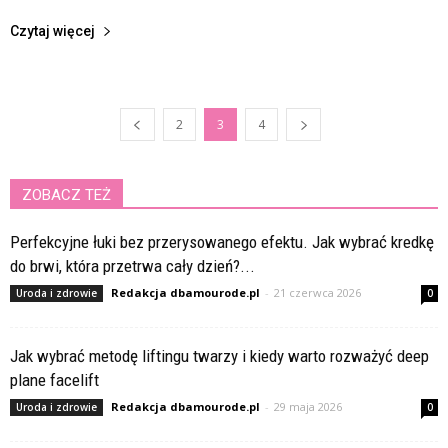
Czytaj więcej
2
3
4
ZOBACZ TEŻ
Perfekcyjne łuki bez przerysowanego efektu. Jak wybrać kredkę
do brwi, która przetrwa cały dzień?...
Redakcja dbamourode.pl
-
21 czerwca 2026
Uroda i zdrowie
0
Jak wybrać metodę liftingu twarzy i kiedy warto rozważyć deep
plane facelift
Redakcja dbamourode.pl
-
29 maja 2026
Uroda i zdrowie
0