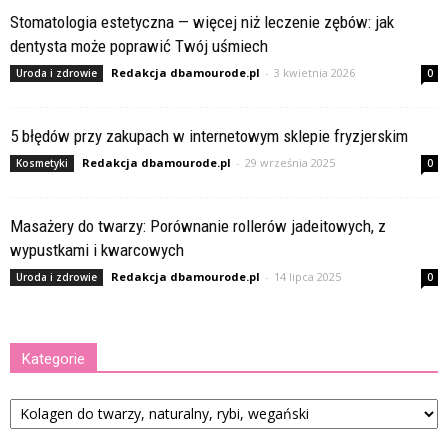
Stomatologia estetyczna — więcej niż leczenie zębów: jak
dentysta może poprawić Twój uśmiech
Redakcja dbamourode.pl
-
3 kwietnia 2026
Uroda i zdrowie
0
5 błędów przy zakupach w internetowym sklepie fryzjerskim
Redakcja dbamourode.pl
-
29 września 2025
Kosmetyki
0
Masażery do twarzy: Porównanie rollerów jadeitowych, z
wypustkami i kwarcowych
Redakcja dbamourode.pl
-
14 lipca 2025
Uroda i zdrowie
0
Kategorie
Kategorie