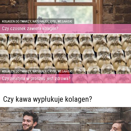
KOLAGEN DO TWARZY, NATURALNY, RYBI, WEGAŃSKI
Czy czosnek zawiera kolagen?
KOLAGEN DO TWARZY, NATURALNY, RYBI, WEGAŃSKI
Czy żelatyna w proszku jest zdrowa?
Czy kawa wypłukuje kolagen?