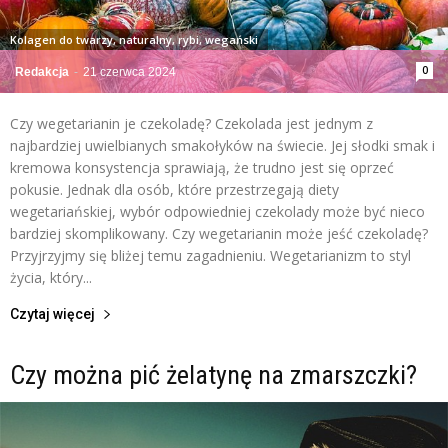
Kolagen do twarzy, naturalny, rybi, wegański
0
Redakcja
-
21 czerwca 2024
Czy wegetarianin je czekoladę? Czekolada jest jednym z
najbardziej uwielbianych smakołyków na świecie. Jej słodki smak i
kremowa konsystencja sprawiają, że trudno jest się oprzeć
pokusie. Jednak dla osób, które przestrzegają diety
wegetariańskiej, wybór odpowiedniej czekolady może być nieco
bardziej skomplikowany. Czy wegetarianin może jeść czekoladę?
Przyjrzyjmy się bliżej temu zagadnieniu. Wegetarianizm to styl
życia, który...
Czytaj więcej
Czy można pić żelatynę na zmarszczki?