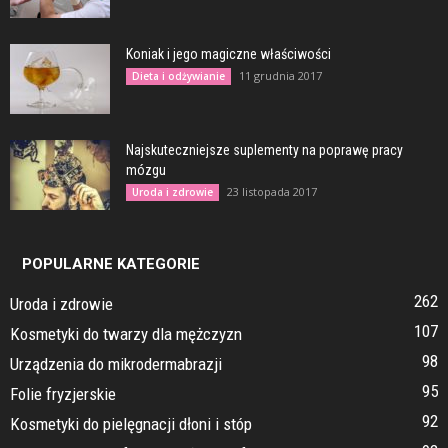
Koniak i jego magiczne właściwości
11 grudnia 2017
Dieta i odżywianie
Najskuteczniejsze suplementy na poprawę pracy
mózgu
23 listopada 2017
Uroda i zdrowie
POPULARNE KATEGORIE
262
Uroda i zdrowie
107
Kosmetyki do twarzy dla mężczyzn
98
Urządzenia do mikrodermabrazji
95
Folie fryzjerskie
92
Kosmetyki do pielęgnacji dłoni i stóp