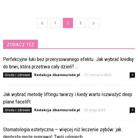
1
2
3
ZOBACZ TEŻ
Perfekcyjne łuki bez przerysowanego efektu. Jak wybrać kredkę
do brwi, która przetrwa cały dzień?...
Redakcja dbamourode.pl
-
21 czerwca 2026
Uroda i zdrowie
0
Jak wybrać metodę liftingu twarzy i kiedy warto rozważyć deep
plane facelift
Redakcja dbamourode.pl
-
29 maja 2026
Uroda i zdrowie
0
Stomatologia estetyczna — więcej niż leczenie zębów: jak
dentysta może poprawić Twój uśmiech