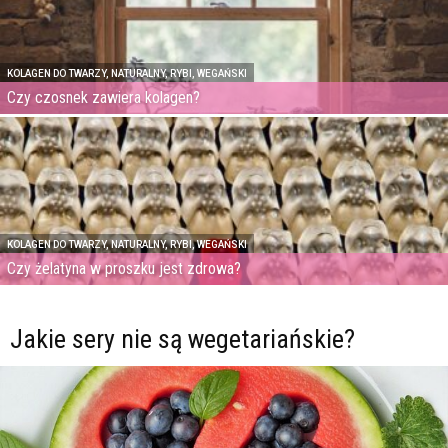
KOLAGEN DO TWARZY, NATURALNY, RYBI, WEGAŃSKI
Czy czosnek zawiera kolagen?
KOLAGEN DO TWARZY, NATURALNY, RYBI, WEGAŃSKI
Czy żelatyna w proszku jest zdrowa?
Jakie sery nie są wegetariańskie?