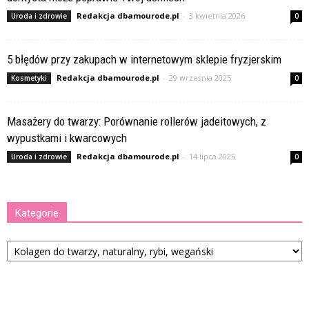
Redakcja dbamourode.pl
-
3 kwietnia 2026
Uroda i zdrowie
0
5 błędów przy zakupach w internetowym sklepie fryzjerskim
Redakcja dbamourode.pl
-
29 września 2025
Kosmetyki
0
Masażery do twarzy: Porównanie rollerów jadeitowych, z
wypustkami i kwarcowych
Redakcja dbamourode.pl
-
14 lipca 2025
Uroda i zdrowie
0
Kategorie
Kategorie