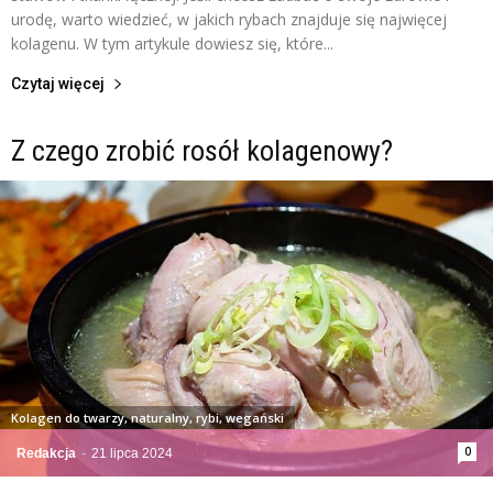
urodę, warto wiedzieć, w jakich rybach znajduje się najwięcej
kolagenu. W tym artykule dowiesz się, które...
Czytaj więcej
Z czego zrobić rosół kolagenowy?
Kolagen do twarzy, naturalny, rybi, wegański
0
Redakcja
-
21 lipca 2024