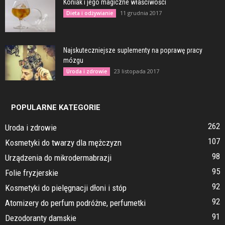
Koniak i jego magiczne właściwości
11 grudnia 2017
Dieta i odżywianie
Najskuteczniejsze suplementy na poprawę pracy
mózgu
23 listopada 2017
Uroda i zdrowie
POPULARNE KATEGORIE
262
Uroda i zdrowie
107
Kosmetyki do twarzy dla mężczyzn
98
Urządzenia do mikrodermabrazji
95
Folie fryzjerskie
92
Kosmetyki do pielęgnacji dłoni i stóp
92
Atomizery do perfum podróżne, perfumetki
91
Dezodoranty damskie